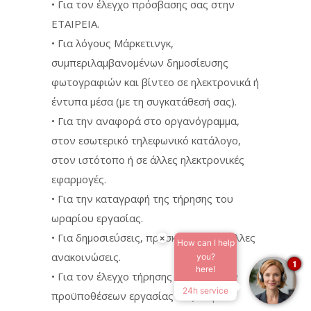
• Για τον έλεγχο πρόσβασης σας στην
ΕΤΑΙΡΕΙΑ.
• Για λόγους Μάρκετινγκ,
συμπεριλαμβανομένων δημοσίευσης
φωτογραφιών και βίντεο σε ηλεκτρονικά ή
έντυπα μέσα (με τη συγκατάθεσή σας).
• Για την αναφορά στο οργανόγραμμα,
στον εσωτερικό τηλεφωνικό κατάλογο,
στον ιστότοπο ή σε άλλες ηλεκτρονικές
εφαρμογές.
• Για την καταγραφή της τήρησης του
ωραρίου εργασίας.
• Για δημοσιεύσεις, προσκλήσεις και άλλες
×
How can I help
ανακοινώσεις.
you?
1
here!
• Για τον έλεγχο τήρησης των νόμιμων
24h service
προϋποθέσεων εργασίας σας στην